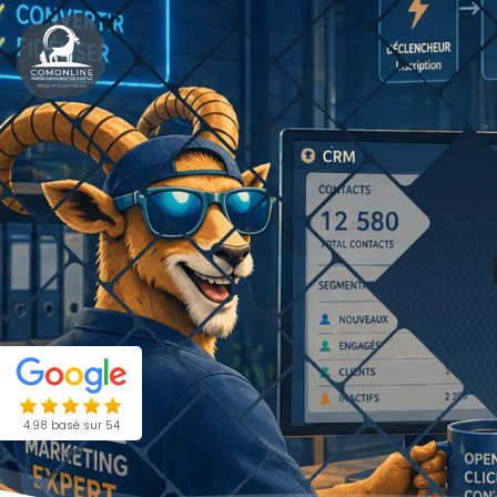
4.98 basé sur 54
avis