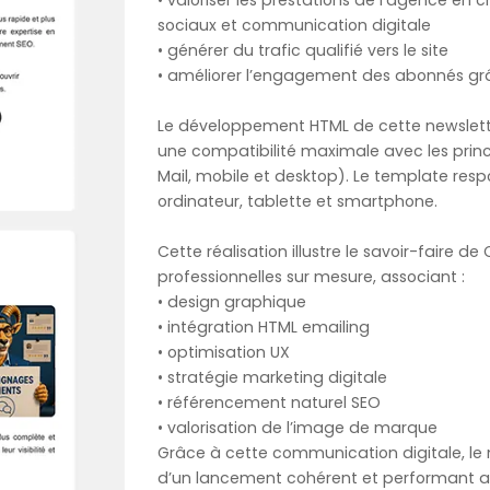
• valoriser les prestations de l’agence en
sociaux et communication digitale
• générer du trafic qualifié vers le site
• améliorer l’engagement des abonnés gr
Le développement HTML de cette newslette
une compatibilité maximale avec les princ
Mail, mobile et desktop). Le template resp
ordinateur, tablette et smartphone.
Cette réalisation illustre le savoir-faire d
professionnelles sur mesure, associant :
• design graphique
• intégration HTML emailing
• optimisation UX
• stratégie marketing digitale
• référencement naturel SEO
• valorisation de l’image de marque
Grâce à cette communication digitale, le 
d’un lancement cohérent et performant au