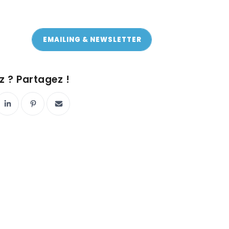
EMAILING & NEWSLETTER
ON Y VA !
 ? Partagez !