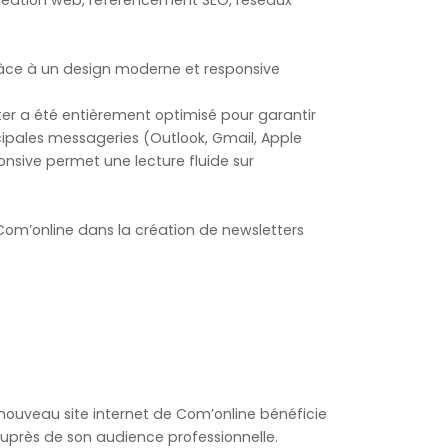
 création web, référencement SEO, réseaux
âce à un design moderne et responsive
r a été entièrement optimisé pour garantir
ipales messageries (Outlook, Gmail, Apple
onsive permet une lecture fluide sur
e Com’online dans la création de newsletters
nouveau site internet de Com’online bénéficie
près de son audience professionnelle.