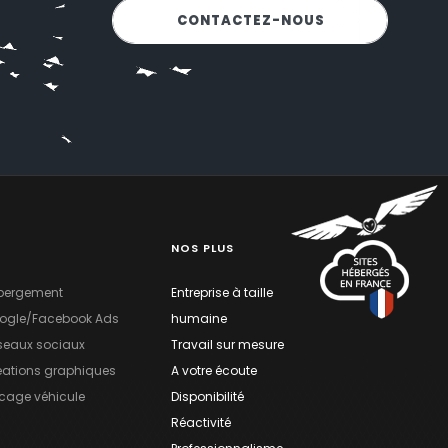
NOUS SOMMES-LÀ POUR VOUS
CONTACTEZ-NOUS
!
NOS PLUS
bergement
Entreprise à taille
ogle/Facebook Ads
humaine
seaux sociaux
Travail sur mesure
éations graphiques
A votre écoute
ocage véhicule
Disponibilité
Réactivité