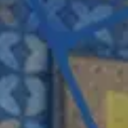
Emailing & newsletter
Envoi SMS
Google/Facebook Ads
Réseaux sociaux
GRAPHISMES
Créations graphiques
Flocage véhicule