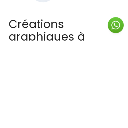
Créations
graphiques à
Grenoble
Chez Com'online, nous accompagnons
les entreprises dans la création de
supports de communication visuelle
professionnels afin de valoriser leur
image de marque et renforcer leur
visibilité. De la conception graphique à
la préparation des fichiers pour