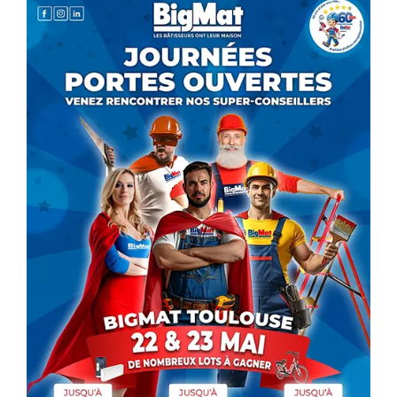
Emailing & newsletter
Envoi SMS
Google/Facebook Ads
Réseaux sociaux
GRAPHISMES
Créations graphiques
Flocage véhicule