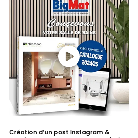
Emailing & newsletter
Envoi SMS
Google/Facebook Ads
Réseaux sociaux
GRAPHISMES
Créations graphiques
Flocage véhicule
Création d’un post Instagram &