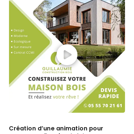
Emailing & newsletter
Envoi SMS
Google/Facebook Ads
Réseaux sociaux
GRAPHISMES
Créations graphiques
Flocage véhicule
Création d’une animation pour