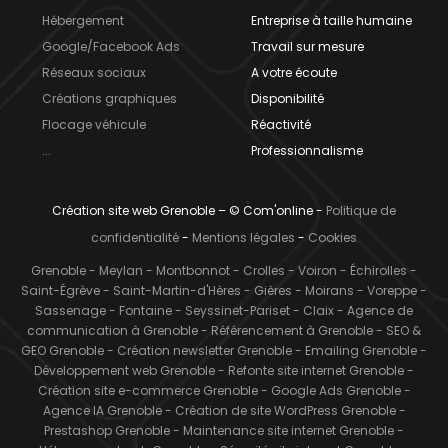
Hébergement
Entreprise à taille humaine
Google/Facebook Ads
Travail sur mesure
Réseaux sociaux
A votre écoute
Créations graphiques
Disponibilité
Flocage véhicule
Réactivité
...
Professionnalisme
Création site web Grenoble – © Com'online -
Politique de
confidentialité
-
Mentions légales
-
Cookies
Grenoble
-
Meylan
-
Montbonnot
-
Crolles
-
Voiron
-
Échirolles
-
Saint-Égrève
-
Saint-Martin-d'Hères
-
Gières
-
Moirans
-
Voreppe
-
Sassenage
-
Fontaine
-
Seyssinet-Pariset
-
Claix
-
Agence de
communication à Grenoble
-
Référencement à Grenoble
-
SEO &
GEO Grenoble
-
Création newsletter Grenoble
-
Emailing Grenoble
-
Développement web Grenoble
-
Refonte site internet Grenoble
-
Création site e-commerce Grenoble
-
Google Ads Grenoble
-
Agence IA Grenoble
-
Création de site WordPress Grenoble
-
Prestashop Grenoble
-
Maintenance site internet Grenoble
-