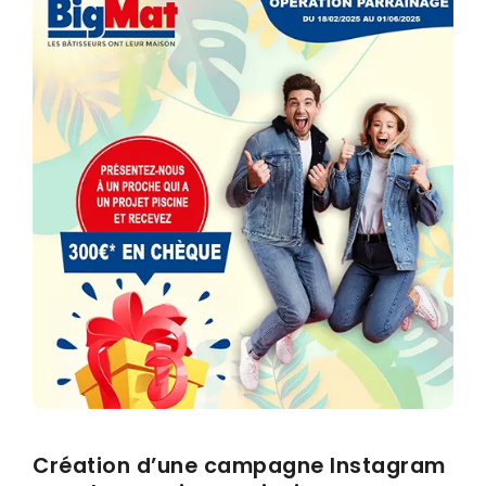
Emailing & newsletter
Envoi SMS
Google/Facebook Ads
Réseaux sociaux
GRAPHISMES
Créations graphiques
Flocage véhicule
Création d’une campagne Instagram