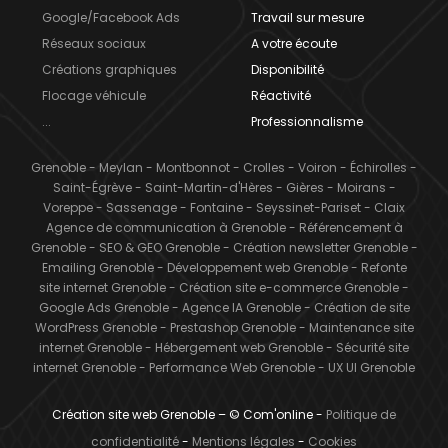
Google/Facebook Ads
Travail sur mesure
Réseaux sociaux
A votre écoute
Créations graphiques
Disponibilité
Flocage véhicule
Réactivité
...
Professionnalisme
Grenoble
-
Meylan
-
Montbonnot
-
Crolles
-
Voiron
-
Échirolles
-
Saint-Égrève
-
Saint-Martin-d'Hères
-
Gières
-
Moirans
-
Voreppe
-
Sassenage
-
Fontaine
-
Seyssinet-Pariset
-
Claix
Agence de communication à Grenoble
-
Référencement à
Grenoble
-
SEO & GEO Grenoble
-
Création newsletter Grenoble
-
Emailing Grenoble
-
Développement web Grenoble
-
Refonte
site internet Grenoble
-
Création site e-commerce Grenoble
-
Google Ads Grenoble
-
Agence IA Grenoble
-
Création de site
WordPress Grenoble
-
Prestashop Grenoble
-
Maintenance site
internet Grenoble
-
Hébergement web Grenoble
-
Sécurité site
internet Grenoble
-
Performance Web Grenoble
-
UX UI Grenoble
Création site web Grenoble – © Com'online -
Politique de
confidentialité
-
Mentions légales
-
Cookies