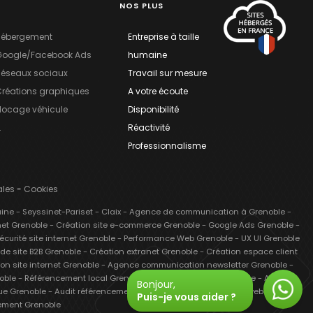
NOS PLUS
Hébergement
Entreprise à taille
Google/Facebook Ads
humaine
éseaux sociaux
Travail sur mesure
réations graphiques
A votre écoute
locage véhicule
Disponibilité
.
Réactivité
Professionnalisme
ales
-
Cookies
aine
-
Seyssinet-Pariset
-
Claix
-
Agence de communication à Grenoble
-
net Grenoble
-
Création site e-commerce Grenoble
-
Google Ads Grenoble
-
écurité site internet Grenoble
-
Performance Web Grenoble
-
UX UI Grenoble
de site B2B Grenoble
-
Création extranet Grenoble
-
Création espace client
 site internet Grenoble
-
Agence communication newsletter Grenoble
-
oble
-
Référencement local Grenoble
-
Consultant SEO Grenoble
-
Agence
Bonjour,
ue Grenoble
-
Audit référencement Grenoble
-
Référencement web Grenoble
Puis-je vous aider ?
cement Grenoble