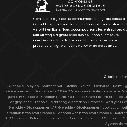
Com'online, agence de communication digitale basée à
Grenoble, spécialisée dans la création de sites internet et
visibilité en ligne. Nous accompagnons les entreprises d
leur stratégie digitale avec des solutions sur mesure
orientées résultats. Notre objectif : transformer votre
présence en ligne en véritable levier de croissance.
Création sit
Grenoble
-
Meylan
-
Montbonnot
-
Crolles
-
Voiron
-
Échirolles
-
Saint-É
Référencement à Grenoble
-
SEO & GEO Grenoble
-
Création newsletter Gr
Agence IA Grenoble
-
Création de site WordPress Grenoble
-
Prestashop G
-
Langing page Grenoble
-
Marketing automation Grenoble
-
Analytics Gr
Grenoble
-
Développement API Grenoble
-
Développement application we
Création newsletter Grenoble
-
Agence web newsletter Grenoble
-
Référe
SEO Grenoble
-
Référencement naturel Grenoble
-
Expert SEO Grenoble
-
Réf
-
Agence de ré