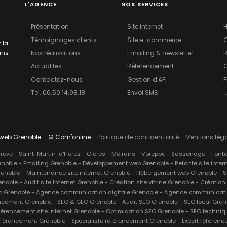
L'AGENCE
NOS SERVICES
Présentation
Site internet
Témoignages clients
Site e-commerce
 la
ans
Nos réalisations
Emailing & newsletter
R
Actualités
Référencement
C
Contactez-nous
Gestion d'API
F
Tel. 06.50.14.98.18
Envoi SMS
..
e web Grenoble – © Com'online -
Politique de confidentialité
-
Mentions lég
grève
-
Saint-Martin-d'Hères
-
Gières
-
Moirans
-
Voreppe
-
Sassenage
-
Font
enoble
-
Emailing Grenoble
-
Développement web Grenoble
-
Refonte site inter
renoble
-
Maintenance site internet Grenoble
-
Hébergement web Grenoble
-
S
enoble
-
Audit site Internet Grenoble
-
Création site vitrine Grenoble
-
Création 
b Grenoble
-
Agence communication digitale Grenoble
-
Agence communication
ncement Grenoble
-
SEO & GEO Grenoble
-
Audit SEO Grenoble
-
SEO local Gren
érencement site internet Grenoble
-
Optimisation SEO Grenoble
-
SEO techniq
férencement Grenoble
-
Spécialiste référencement Grenoble
-
Expert référen