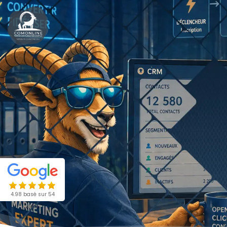
4.98 basé sur 54
avis