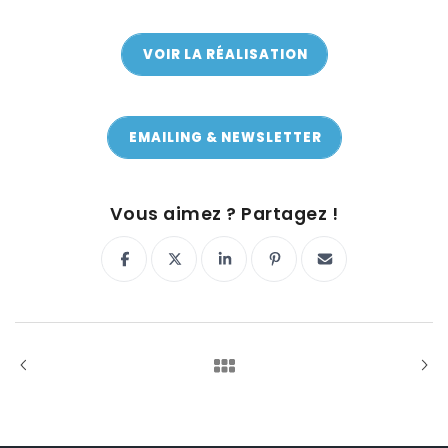
VOIR LA RÉALISATION
VOIR LA RÉALISATION
EMAILING & NEWSLETTER
ON Y VA !
Vous aimez ? Partagez !