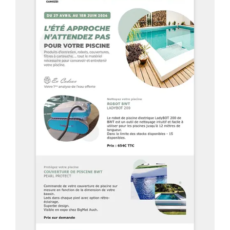
Emailing & newsletter
Envoi SMS
Google/Facebook Ads
Réseaux sociaux
GRAPHISMES
Créations graphiques
Flocage véhicule