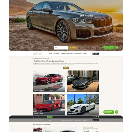
Emailing & newsletter
Envoi SMS
Google/Facebook Ads
Réseaux sociaux
GRAPHISMES
Créations graphiques
Flocage véhicule