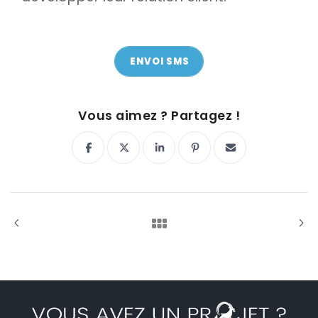
ENVOI SMS
ON Y VA !
Vous aimez ? Partagez !