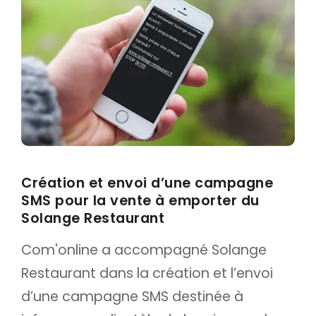
Emailing & newsletter
Envoi SMS
Google/Facebook Ads
Réseaux sociaux
GRAPHISMES
Créations graphiques
Flocage véhicule
Création et envoi d’une campagne
SMS pour la vente à emporter du
Solange Restaurant
Com'online a accompagné Solange
Restaurant dans la création et l’envoi
d’une campagne SMS destinée à