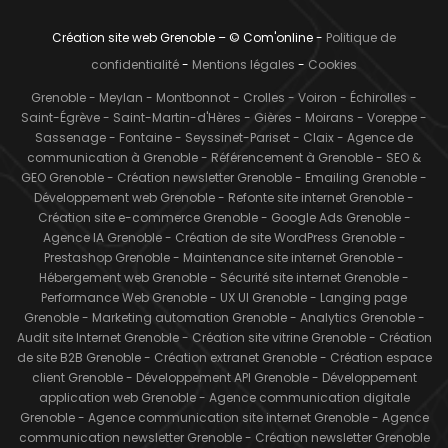
Création site web Grenoble – © Com'online -
Politique de
confidentialité
-
Mentions légales
-
Cookies
Grenoble
-
Meylan
-
Montbonnot
-
Crolles
-
Voiron
-
Échirolles
-
Saint-Égrève
-
Saint-Martin-d'Hères
-
Gières
-
Moirans
-
Voreppe
-
Sassenage
-
Fontaine
-
Seyssinet-Pariset
-
Claix
-
Agence de
communication à Grenoble
-
Référencement à Grenoble
-
SEO &
GEO Grenoble
-
Création newsletter Grenoble
-
Emailing Grenoble
-
Développement web Grenoble
-
Refonte site internet Grenoble
-
Création site e-commerce Grenoble
-
Google Ads Grenoble
-
Agence IA Grenoble
-
Création de site WordPress Grenoble
-
Prestashop Grenoble
-
Maintenance site internet Grenoble
-
Hébergement web Grenoble
-
Sécurité site internet Grenoble
-
Performance Web Grenoble
-
UX UI Grenoble
-
Langing page
Grenoble
-
Marketing automation Grenoble
-
Analytics Grenoble
-
Audit site Internet Grenoble
-
Création site vitrine Grenoble
-
Création
de site B2B Grenoble
-
Création extranet Grenoble
-
Création espace
client Grenoble
-
Développement API Grenoble
-
Développement
application web Grenoble
-
Agence communication digitale
Grenoble
-
Agence communication site internet Grenoble
-
Agence
communication newsletter Grenoble
-
Création newsletter Grenoble