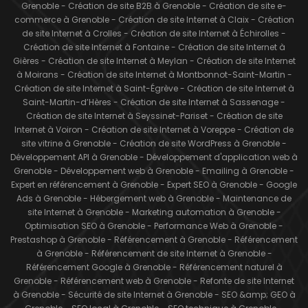
Grenoble
-
Création de site B2B à Grenoble
-
Création de site e-
commerce à Grenoble
-
Création de site Internet à Claix
-
Création
de site Internet à Crolles
-
Création de site Internet à Échirolles
-
Création de site Internet à Fontaine
-
Création de site Internet à
Gières
-
Création de site Internet à Meylan
-
Création de site Internet
à Moirans
-
Création de site Internet à Montbonnot-Saint-Martin
-
Création de site Internet à Saint-Égrève
-
Création de site Internet à
Saint-Martin-d’Hères
-
Création de site Internet à Sassenage
-
Création de site Internet à Seyssinet-Pariset
-
Création de site
Internet à Voiron
-
Création de site Internet à Voreppe
-
Création de
site vitrine à Grenoble
-
Création de site WordPress à Grenoble
-
Développement API à Grenoble
-
Développement d'application web à
Grenoble
-
Développement web à Grenoble
-
Emailing à Grenoble
-
Expert en référencement à Grenoble
-
Expert SEO à Grenoble
-
Google
Ads à Grenoble
-
Hébergement web à Grenoble
-
Maintenance de
site Internet à Grenoble
-
Marketing automation à Grenoble
-
Optimisation SEO à Grenoble
-
Performance Web à Grenoble
-
Prestashop à Grenoble
-
Référencement à Grenoble
-
Référencement
à Grenoble
-
Référencement de site Internet à Grenoble
-
Référencement Google à Grenoble
-
Référencement naturel à
Grenoble
-
Référencement web à Grenoble
-
Refonte de site Internet
à Grenoble
-
Sécurité de site Internet à Grenoble
-
SEO &amp; GEO à