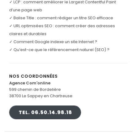
✓ LCP : comment améliorer le Largest Contentful Paint
d’une page web
✓ Balise Title : comment rédiger un titre SEO efficace
✓ URL optimisées SEO : comment créer des adresses
claires et durables
✓ Comment Google indexe un site Internet ?
✓ Qu’est-ce que le référencement naturel (SEO) ?
NOS COORDONNÉES
Agence Com'online
599 chemin de Bordelière
38700 Le Sappey en Chartreuse
ON VOUS RAPPELLE !
TEL. 06.50.14.98.18