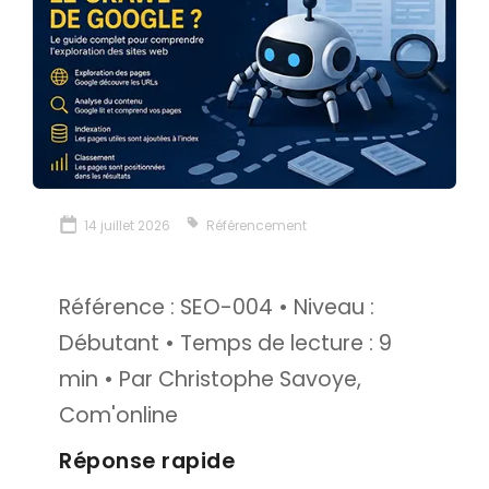
Emailing & newsletter
Envoi SMS
Google/Facebook Ads
Réseaux sociaux
GRAPHISMES
14 juillet 2026
Référencement
Créations graphiques
Flocage véhicule
Référence : SEO-004 • Niveau :
Débutant • Temps de lecture : 9
min • Par Christophe Savoye,
Com'online
Réponse rapide